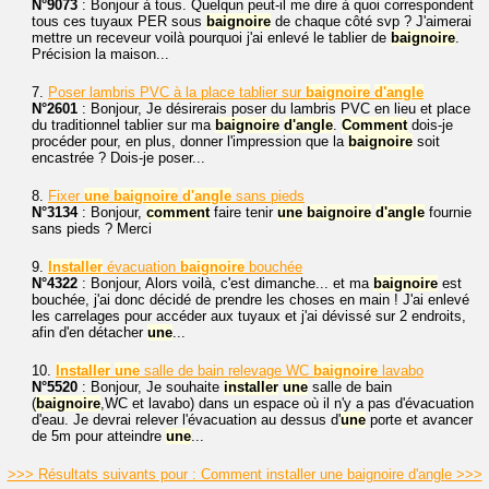
N°9073
: Bonjour à tous. Quelqun peut-il me dire à quoi correspondent
tous ces tuyaux PER sous
baignoire
de chaque côté svp ? J'aimerai
mettre un receveur voilà pourquoi j'ai enlevé le tablier de
baignoire
.
Précision la maison...
7.
Poser lambris PVC à la place tablier sur
baignoire
d'angle
N°2601
: Bonjour, Je désirerais poser du lambris PVC en lieu et place
du traditionnel tablier sur ma
baignoire
d'angle
.
Comment
dois-je
procéder pour, en plus, donner l'impression que la
baignoire
soit
encastrée ? Dois-je poser...
8.
Fixer
une
baignoire
d'angle
sans pieds
N°3134
: Bonjour,
comment
faire tenir
une
baignoire
d'angle
fournie
sans pieds ? Merci
9.
Installer
évacuation
baignoire
bouchée
N°4322
: Bonjour, Alors voilà, c'est dimanche... et ma
baignoire
est
bouchée, j'ai donc décidé de prendre les choses en main ! J'ai enlevé
les carrelages pour accéder aux tuyaux et j'ai dévissé sur 2 endroits,
afin d'en détacher
une
...
10.
Installer
une
salle de bain relevage WC
baignoire
lavabo
N°5520
: Bonjour, Je souhaite
installer
une
salle de bain
(
baignoire
,WC et lavabo) dans un espace où il n'y a pas d'évacuation
d'eau. Je devrai relever l'évacuation au dessus d'
une
porte et avancer
de 5m pour atteindre
une
...
>>> Résultats suivants pour : Comment installer une baignoire d'angle >>>