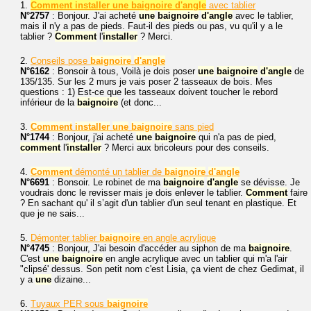
1.
Comment installer une baignoire d'angle
avec tablier
N°2757
: Bonjour. J'ai acheté
une
baignoire
d'angle
avec le tablier,
mais il n'y a pas de pieds. Faut-il des pieds ou pas, vu qu'il y a le
tablier ?
Comment
l'
installer
? Merci.
2.
Conseils pose
baignoire
d'angle
N°6162
: Bonsoir à tous, Voilà je dois poser
une
baignoire
d'angle
de
135/135. Sur les 2 murs je vais poser 2 tasseaux de bois. Mes
questions : 1) Est-ce que les tasseaux doivent toucher le rebord
inférieur de la
baignoire
(et donc...
3.
Comment
installer
une
baignoire
sans pied
N°1744
: Bonjour, j'ai acheté
une
baignoire
qui n'a pas de pied,
comment
l'
installer
? Merci aux bricoleurs pour des conseils.
4.
Comment
démonté un tablier de
baignoire
d'angle
N°6691
: Bonsoir. Le robinet de ma
baignoire
d'angle
se dévisse. Je
voudrais donc le revisser mais je dois enlever le tablier.
Comment
faire
? En sachant qu' il s’agit d'un tablier d'un seul tenant en plastique. Et
que je ne sais...
5.
Démonter tablier
baignoire
en angle acrylique
N°4745
: Bonjour, J'ai besoin d'accéder au siphon de ma
baignoire
.
C'est
une
baignoire
en angle acrylique avec un tablier qui m'a l'air
"clipsé' dessus. Son petit nom c'est Lisia, ça vient de chez Gedimat, il
y a
une
dizaine...
6.
Tuyaux PER sous
baignoire