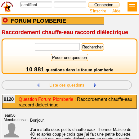
S'inscrire
Aide
FORUM PLOMBERIE
Raccordement chauffe-eau raccord diélectrique
10 881
questions dans le
forum plomberie
Liste des questions
9120
Question Forum Plomberie :
Raccordement chauffe-eau
raccord diélectrique
jean50
Membre inscrit
Bonjour.
J'ai installé deux petits chauffe-eaux Thermor Malicio de
40l et après coup je crois que j'ai fait une petite boulette.
J'ai placé des raccords diélectriques en entrée et sortie