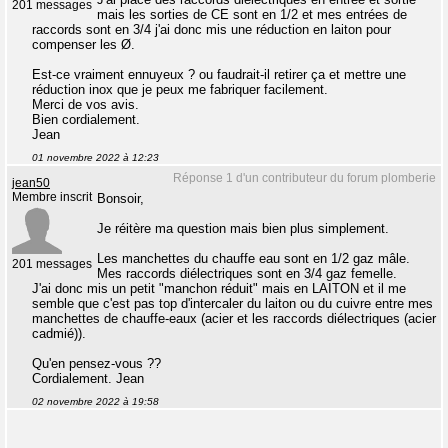
201 messages
mais les sorties de CE sont en 1/2 et mes entrées de
raccords sont en 3/4 j'ai donc mis une réduction en laiton pour
compenser les Ø.
Est-ce vraiment ennuyeux ? ou faudrait-il retirer ça et mettre une
réduction inox que je peux me fabriquer facilement.
Merci de vos avis.
Bien cordialement.
Jean
01 novembre 2022 à 12:23
Réponse 1 d'un contributeur du forum plomberie
jean50
Membre inscrit
Bonsoir,
Je réitère ma question mais bien plus simplement.
Les manchettes du chauffe eau sont en 1/2 gaz mâle.
201 messages
Mes raccords diélectriques sont en 3/4 gaz femelle.
J'ai donc mis un petit "manchon réduit" mais en LAITON et il me
semble que c'est pas top d'intercaler du laiton ou du cuivre entre mes
manchettes de chauffe-eaux (acier et les raccords diélectriques (acier
cadmié)).
Qu'en pensez-vous ??
Cordialement. Jean
02 novembre 2022 à 19:58