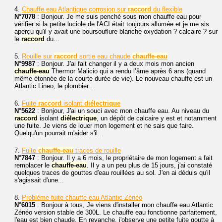
4.
Chauffe eau Atlantique corrosion sur
raccord
du flexible
N°7078
: Bonjour. Je me suis penché sous mon chauffe eau pour
vérifier si la petite luciole de l'ACI était toujours allumée et je me sis
aperçu qu'il y avait une boursouflure blanche oxydation ? calcaire ? sur
le
raccord
du...
5.
Rouille sur
raccord
sortie eau chaude
chauffe-eau
N°9987
: Bonjour. J'ai fait changer il y a deux mois mon ancien
chauffe-eau
Thermor Malicio qui a rendu l’âme après 6 ans (quand
même étonnée de la courte durée de vie). Le nouveau chauffe est un
Atlantic Lineo, le plombier...
6.
Fuite
raccord
isolant
diélectrique
N°5622
: Bonjour, J'ai un souci avec mon chauffe eau. Au niveau du
raccord
isolant
diélectrique
, un dépôt de calcaire y est et notamment
une fuite. Je viens de louer mon logement et ne sais que faire.
Quelqu'un pourrait m'aider s'il...
7.
Fuite
chauffe-eau
traces de rouille
N°7847
: Bonjour. Il y a 6 mois, le propriétaire de mon logement a fait
remplacer le
chauffe-eau
. Il y a un peu plus de 15 jours, j'ai constaté
quelques traces de gouttes d'eau rouillées au sol. J'en ai déduis qu'il
s'agissait d'une...
8.
Problème fuite chauffe eau Atlantic Zénéo
N°6015
: Bonjour à tous, Je viens d'installer mon chauffe eau Atlantic
Zénéo version stable de 300L. Le chauffe eau fonctionne parfaitement,
l'eau est bien chaude. En revanche, j'observe une petite fuite goutte à