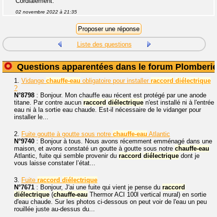
Cordialement.
02 novembre 2022 à 21:35
Liste des questions
Questions apparentées dans le forum Plomberi
1.
Vidange
chauffe-eau
obligatoire pour installer
raccord
diélectrique
?
N°8798
: Bonjour. Mon chauffe eau récent est protégé par une anode
titane. Par contre aucun
raccord
diélectrique
n'est installé ni à l'entrée
eau ni à la sortie eau chaude. Est-il nécessaire de le vidanger pour
installer le...
2.
Fuite goutte à goutte sous notre
chauffe-eau
Atlantic
N°9740
: Bonjour à tous. Nous avons récemment emménagé dans une
maison, et avons constaté un goutte à goutte sous notre
chauffe-eau
Atlantic, fuite qui semble provenir du
raccord
diélectrique
dont je
vous laisse constater l’état...
3.
Fuite
raccord
diélectrique
N°7671
: Bonjour, J'ai une fuite qui vient je pense du
raccord
diélectrique
(
chauffe-eau
Thermor ACI 100l vertical mural) en sortie
d'eau chaude. Sur les photos ci-dessous on peut voir de l'eau un peu
rouillée juste au-dessus du...