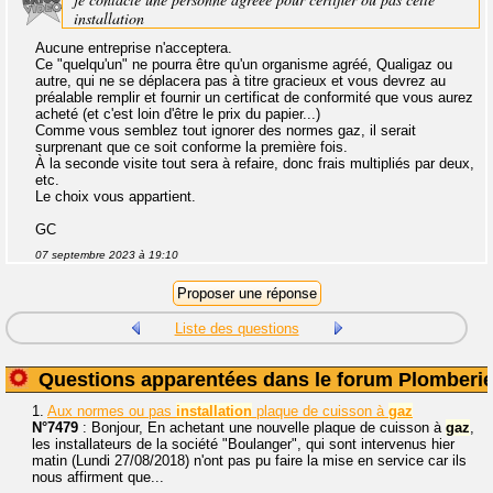
installation
Aucune entreprise n'acceptera.
Ce "quelqu'un" ne pourra être qu'un organisme agréé, Qualigaz ou
autre, qui ne se déplacera pas à titre gracieux et vous devrez au
préalable remplir et fournir un certificat de conformité que vous aurez
acheté (et c'est loin d'être le prix du papier...)
Comme vous semblez tout ignorer des normes gaz, il serait
surprenant que ce soit conforme la première fois.
À la seconde visite tout sera à refaire, donc frais multipliés par deux,
etc.
Le choix vous appartient.
GC
07 septembre 2023 à 19:10
Liste des questions
Questions apparentées dans le forum Plomberi
1.
Aux normes ou pas
installation
plaque de cuisson à
gaz
N°7479
: Bonjour, En achetant une nouvelle plaque de cuisson à
gaz
,
les installateurs de la société "Boulanger", qui sont intervenus hier
matin (Lundi 27/08/2018) n'ont pas pu faire la mise en service car ils
nous affirment que...