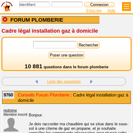
S'inscrire
Aide
FORUM PLOMBERIE
Cadre légal installation gaz à domicile
10 881
questions dans le
forum plomberie
Liste des questions
9760
Conseils Forum Plomberie :
Cadre légal installation gaz à
domicile
redmine
Membre inscrit
Bonjour.
Je dois raccorder ma chaudière qui se situe dans le sous-
sol à une citerne de gaz en propane, et je souhaite
connaître les composants nécessaires pour réussir cette