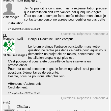
Membre inscrit
Bonjour GL,
Je n'ai pas dit le contraire, mais la réglementation précise
que l'installation doit être validée par quelqu'un d'agréé.
C'est ça que je compte faire, après réaliser mon circuit je
2 messages
contacte une personne agréée pour certifier ou pas cette
installation.
07 septembre 2023 à 16:21
Questions / Réponses Plomberie 3
GL
Membre inscrit
Bonjour Redmine. Bien compris.
Le forum pratique l'entraide ponctuelle, mais votre
question ne rentre pas dans ce cadre pour lequel vous
demandez un projet clé en mains, concernant une
31 945 messages
installation propane qui plus est.
C'est pourquoi il vous a été conseillé de faire intervenir un
professionnel.
Pour tout ce qui concerne le gaz le forum agit ainsi, sauf pour les
questions élémentaires de sécurité.
Désolé, nous ne pourrons aller plus loin.
Attendons d'autres avis.
Cordialement.
07 septembre 2023 à 16:47
Questions / Réponses Plomberie 4
Invité
Citation :
je contacte une personne agréée pour certifier ou pas cette