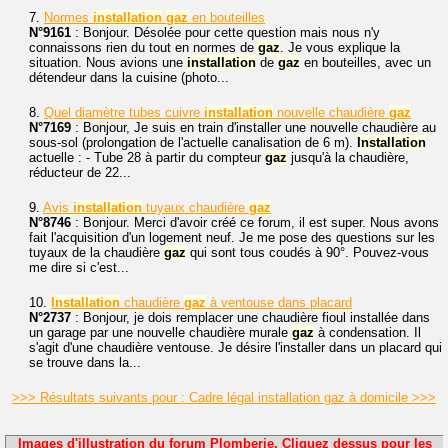
7.
Normes
installation
gaz
en bouteilles
N°9161
: Bonjour. Désolée pour cette question mais nous n'y
connaissons rien du tout en normes de
gaz
. Je vous explique la
situation. Nous avions une
installation
de
gaz
en bouteilles, avec un
détendeur dans la cuisine (photo...
8.
Quel diamètre tubes cuivre
installation
nouvelle chaudière
gaz
N°7169
: Bonjour, Je suis en train d'installer une nouvelle chaudière au
sous-sol (prolongation de l'actuelle canalisation de 6 m).
Installation
actuelle : - Tube 28 à partir du compteur
gaz
jusqu'à la chaudière,
réducteur de 22...
9.
Avis
installation
tuyaux chaudière
gaz
N°8746
: Bonjour. Merci d'avoir créé ce forum, il est super. Nous avons
fait l'acquisition d'un logement neuf. Je me pose des questions sur les
tuyaux de la chaudière
gaz
qui sont tous coudés à 90°. Pouvez-vous
me dire si c'est...
10.
Installation
chaudière
gaz
à ventouse dans placard
N°2737
: Bonjour, je dois remplacer une chaudière fioul installée dans
un garage par une nouvelle chaudière murale
gaz
à condensation. Il
s'agit d'une chaudière ventouse. Je désire l'installer dans un placard qui
se trouve dans la...
>>> Résultats suivants pour : Cadre légal installation gaz à domicile >>>
Images d'illustration du forum Plomberie. Cliquez dessus pour les