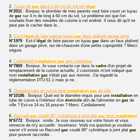
2.
Tuyau de
gaz
placé à 60 cm du sol est
légal
N°2011
: Bonjour, le plombier de mes parents veut faire courir un tuyau
de
gaz
sur 4 m de long à 60 cm du sol. Le problème est que l'on
souhaite fixer des meubles de cuisine à cet endroit. Il nous dit qu'il ne
peut pas le cacher dans le...
3.
Est-il
légal
de faire passer tuyau
gaz
dans plafond garage privé
N°1979
: Est-il
légal
de faire passer un tuyau
gaz
dans un faux plafond
dans un garage privé, rez-de-chaussée d'une petite copropriété ? Merci.
ségura
4.
Conformité
installation
gaz
avis contraires
N°7869
: Bonjour, Je vous contacte car dans le
cadre
d'un projet de
remplacement de la cuisine actuelle, 2 cuisinistes m'ont indiqué que
mon
installation
gaz
n'était pas aux normes. J'ai regardé la
réglementation DTU 61.1 mais je ne...
5.
Diamètre tube en cuivre pour
installation
gaz
de ville
N°10186
: Bonjour. Quel est le diamètre requis pour une
installation
en
tube de cuivre à l'intérieur d'un
domicile
afin de l'alimenter en
gaz
de
ville ? Est-ce 14 ou 16 pouces ? Merci. Cordialement.
6.
Raccord
gaz
coudé 90° cylindrique à joint plat
gaz
pour
installation
N°6772
: Bonjour. :smile: Je suis nouveau sur votre forum et vous
remercie de m'y accueillir. :loveliness: Voilà ma question je voudrais
savoir s'il existe un Raccord
gaz
coudé 90° cylindrique à joint plat
gaz
pour pouvoir raccorder...