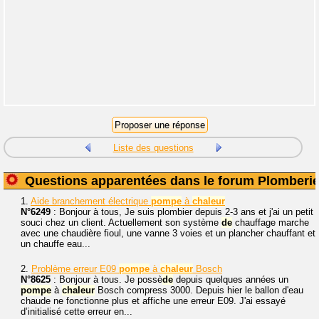
Liste des questions
Questions apparentées dans le forum Plomberi
1.
Aide branchement électrique
pompe
à
chaleur
N°6249
: Bonjour à tous, Je suis plombier depuis 2-3 ans et j'ai un petit
souci chez un client. Actuellement son système
de
chauffage marche
avec une chaudière fioul, une vanne 3 voies et un plancher chauffant et
un chauffe eau...
2.
Problème erreur E09
pompe
à
chaleur
Bosch
N°8625
: Bonjour à tous. Je possè
de
depuis quelques années un
pompe
à
chaleur
Bosch compress 3000. Depuis hier le ballon d'eau
chaude ne fonctionne plus et affiche une erreur E09. J'ai essayé
d’initialisé cette erreur en...