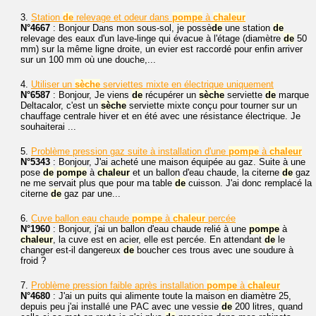
3.
Station
de
relevage et odeur dans
pompe
à
chaleur
N°4667
: Bonjour Dans mon sous-sol, je possè
de
une station
de
relevage des eaux d'un lave-linge qui évacue à l'étage (diamètre
de
50
mm) sur la même ligne droite, un evier est raccordé pour enfin arriver
sur un 100 mm où une douche,...
4.
Utiliser un
sèche
serviettes mixte en électrique uniquement
N°6587
: Bonjour, Je viens
de
récupérer un
sèche
serviette
de
marque
Deltacalor, c'est un
sèche
serviette mixte conçu pour tourner sur un
chauffage centrale hiver et en été avec une résistance électrique. Je
souhaiterai ...
5.
Problème pression gaz suite à installation d'une
pompe
à
chaleur
N°5343
: Bonjour, J'ai acheté une maison équipée au gaz. Suite à une
pose
de
pompe
à
chaleur
et un ballon d'eau chaude, la citerne
de
gaz
ne me servait plus que pour ma table
de
cuisson. J'ai donc remplacé la
citerne
de
gaz par une...
6.
Cuve ballon eau chaude
pompe
à
chaleur
percée
N°1960
: Bonjour, j'ai un ballon d'eau chaude relié à une
pompe
à
chaleur
, la cuve est en acier, elle est percée. En attendant
de
le
changer est-il dangereux
de
boucher ces trous avec une soudure à
froid ?
7.
Problème pression faible après installation
pompe
à
chaleur
N°4680
: J'ai un puits qui alimente toute la maison en diamètre 25,
depuis peu j'ai installé une PAC avec une vessie
de
200 litres, quand