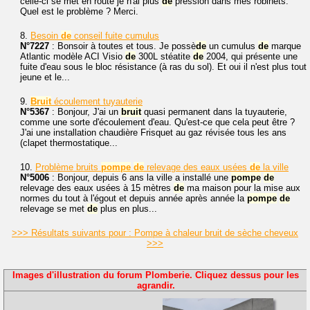
celle-ci se met en route je n'ai plus
de
pression dans mes robinets.
Quel est le problème ? Merci.
8.
Besoin
de
conseil fuite cumulus
N°7227
: Bonsoir à toutes et tous. Je possè
de
un cumulus
de
marque
Atlantic modèle ACI Visio
de
300L stéatite
de
2004, qui présente une
fuite d'eau sous le bloc résistance (à ras du sol). Et oui il n'est plus tout
jeune et le...
9.
Bruit
écoulement tuyauterie
N°5367
: Bonjour, J'ai un
bruit
quasi permanent dans la tuyauterie,
comme une sorte d'écoulement d'eau. Qu'est-ce que cela peut être ?
J'ai une installation chaudière Frisquet au gaz révisée tous les ans
(clapet thermostatique...
10.
Problème bruits
pompe
de
relevage des eaux usées
de
la ville
N°5006
: Bonjour, depuis 6 ans la ville a installé une
pompe
de
relevage des eaux usées à 15 mètres
de
ma maison pour la mise aux
normes du tout à l'égout et depuis année après année la
pompe
de
relevage se met
de
plus en plus...
>>> Résultats suivants pour : Pompe à chaleur bruit de sèche cheveux
>>>
Images d'illustration du forum Plomberie. Cliquez dessus pour les
agrandir.