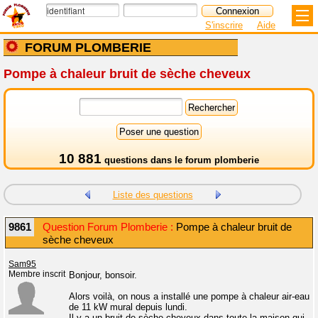
S'inscrire
Aide
FORUM PLOMBERIE
Pompe à chaleur bruit de sèche cheveux
10 881
questions dans le
forum plomberie
Liste des questions
9861
Question Forum Plomberie :
Pompe à chaleur bruit de
sèche cheveux
Sam95
Membre inscrit
Bonjour, bonsoir.
Alors voilà, on nous a installé une pompe à chaleur air-eau
de 11 kW mural depuis lundi.
Il y a un bruit de sèche-cheveux dans toute la maison qui