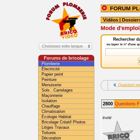
FORUM PL
Vidéos
|
Dossier
Mode d'emploi 
Rechercher da
ou taper le n° d'une 
Choisissez votre langue
Forums de bricolage
Plomberie
Électricité
Papier peint
Peinture
Menuiserie
Question pr
Sols . Carrelages
Maçonnerie
Isolation
2800
Questions F
Chauffage
Climatisation
Écologie Habitat
Invité
Bricolage Créatif Photos
Litiges Travaux
Toitures
Décoration