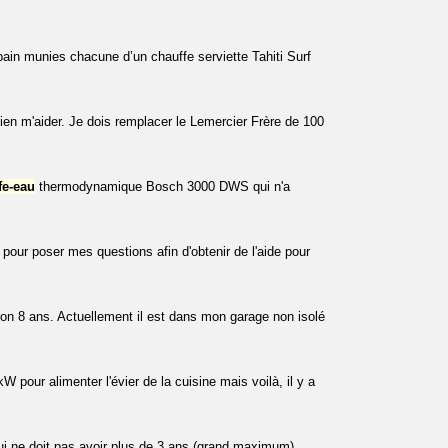
in munies chacune d’un chauffe serviette Tahiti Surf
 bien m'aider. Je dois remplacer le Lemercier Frère de 100
fe-eau
thermodynamique Bosch 3000 DWS qui n'a
pour poser mes questions afin d'obtenir de l'aide pour
 8 ans. Actuellement il est dans mon garage non isolé
pour alimenter l'évier de la cuisine mais voilà, il y a
i ne doit pas avoir plus de 3 ans (grand maximum).