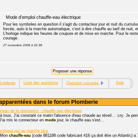
Mode d'emploi chauffe-eau électrique
Pour les symboles en question il s'agit du contacteur jour et nuit du cumulu
forcée, auto à la marche automatique, c'est à dire chauffe au tarif de nuit, e
L'horloge indique les heures de coupure et de mise en marche. Pour le reste
courage.
27 novembre 2008 à 02:38
Liste des questions
Aide
écédente
Question suivante
apparentées dans le forum Plomberie
urreau de la résistance - chauffe eau électrique
à tous, J'ai constaté ce matin l'absence d'eau chaude au réveil... :cry: Je pe
 J'ai mis le connecteur en
mode
jour, le chauffe eau s'est...
ectrique qui ne marche plus
r Mon
chauffe-eau
(code 881188 code fabricant 416 ça doit être un Atlantic) a 7