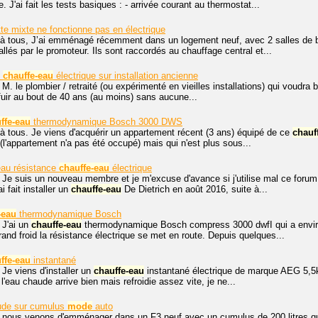
e. J'ai fait les tests basiques : - arrivée courant au thermostat...
tte mixte ne fonctionne pas en électrique
 à tous, J’ai emménagé récemment dans un logement neuf, avec 2 salles de ba
allés par le promoteur. Ils sont raccordés au chauffage central et...
t
chauffe-eau
électrique sur installation ancienne
 M. le plombier / retraité (ou expérimenté en vieilles installations) qui voudra
 fuir au bout de 40 ans (au moins) sans aucune...
ffe-eau
thermodynamique Bosch 3000 DWS
à tous. Je viens d'acquérir un appartement récent (3 ans) équipé de ce
chauf
 (l'appartement n'a pas été occupé) mais qui n'est plus sous...
reau résistance
chauffe-eau
électrique
 Je suis un nouveau membre et je m'excuse d'avance si j'utilise mal ce forum 
 fait installer un
chauffe-eau
De Dietrich en août 2016, suite à...
-eau
thermodynamique Bosch
 J'ai un
chauffe-eau
thermodynamique Bosch compress 3000 dwfI qui a environ
and froid la résistance électrique se met en route. Depuis quelques...
ffe-eau
instantané
 Je viens d'installer un
chauffe-eau
instantané électrique de marque AEG 5,5kW 
l'eau chaude arrive bien mais refroidie assez vite, je ne...
ude sur cumulus
mode
auto
, nous venons d'emménager dans un F3 neuf avec un cumulus de 200 litres qu