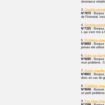
résistance stéatit
3.
Chauffe-servie
N°7875
: Bonjour
de Finimetal, inst
4.
Remplacemen
N°7325
: Bonjour,
L qui s'est mis à
5.
Problème
chau
N°8892
: Bonjour 
jamais été utilisé
6.
Fuite sur four
N°9285
: Bonjour.
mon problème. J'ai
7.
Erreur
chauffe
N°8001
: Bonjour,
donc en cas de gr
8.
Problème
chau
N°9040
: Bonsoir.
un petit problème 
9.
Pas d'eau cha
N°1598
: Bonjour