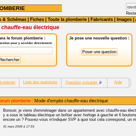
OMBERIE
Reste
s & Schémas
|
Fiches
|
Toute la plomberie
|
Fabricants
|
Images
|
chauffe-eau électrique
ns le forum plomberie :
Je pose une nouvelle question :
question pour y accéder directement
Liste des questions
Aide
écédente
Question suivante
orum plomberie :
Mode d'emploi chauffe-eau électrique
Bonsoir, je viens d'emménager dans un appartement avec chauffe-eau électr
y a sous le tableau électrique un boîtier avec horloge à gauche et 6 boutons
encore un ? Pouvez-vous m'indiquer SVP à quoi tout cela correspond, un m
31 mars 2008 à 17:53