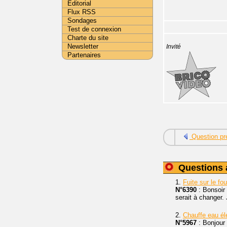
Editorial
Flux RSS
Sondages
Test de connexion
Charte du site
Newsletter
Invité
Partenaires
Question pr
Questions 
1.
Fuite sur le fo
N°6390
: Bonsoir 
serait à changer.
2.
Chauffe eau él
N°5967
: Bonjou