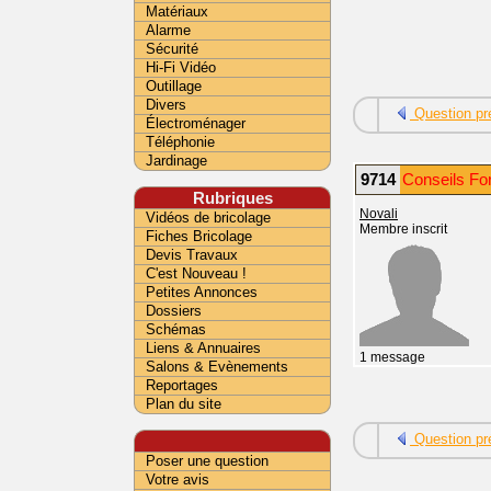
Matériaux
Alarme
Sécurité
Hi-Fi Vidéo
Outillage
Divers
Question pr
Électroménager
Téléphonie
Jardinage
9714
Conseils Fo
Rubriques
Novali
Vidéos de bricolage
Membre inscrit
Fiches Bricolage
Devis Travaux
C'est Nouveau !
Petites Annonces
Dossiers
Schémas
Liens & Annuaires
1 message
Salons & Evènements
Reportages
Plan du site
Question pr
Poser une question
Votre avis