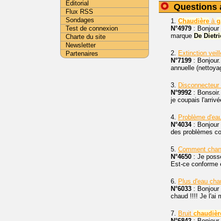
Editorial
Questions 
Flux RSS
Sondages
1.
Chaudière
à
g
Test de connexion
N°4979
: Bonjour 
marque
De
Dietr
Charte du site
Newsletter
2.
Extinction vei
Partenaires
N°7199
: Bonjour
annuelle (nettoya
3.
Disconnecteur
N°9992
: Bonsoir.
je coupais l'arriv
4.
Problème d'ea
N°4034
: Bonjour
des problèmes con
5.
Comment change
N°4650
: Je poss
Est-ce conforme e
6.
Plus d'eau cha
N°6033
: Bonjour 
chaud !!!! Je l'ai
7.
Bruit
chaudièr
N°6842
: Bonjour,