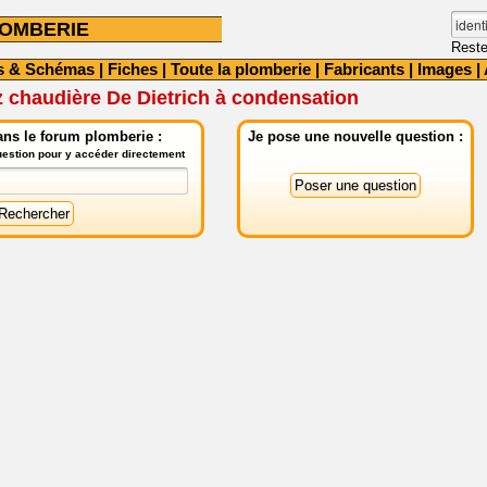
OMBERIE
Reste
s & Schémas
|
Fiches
|
Toute la plomberie
|
Fabricants
|
Images
|
 chaudière De Dietrich à condensation
ns le forum plomberie :
Je pose une nouvelle question :
question pour y accéder directement