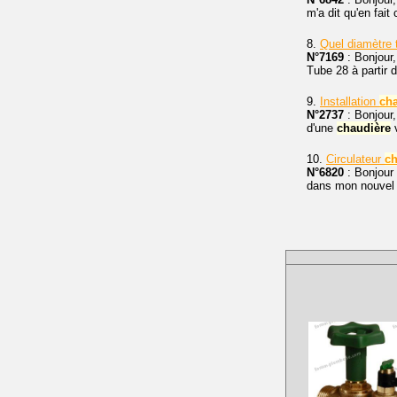
m'a dit qu'en fait
8.
Quel diamètre t
N°7169
: Bonjour,
Tube 28 à partir
9.
Installation
ch
N°2737
: Bonjour,
d'une
chaudière
v
10.
Circulateur
ch
N°6820
: Bonjour 
dans mon nouvel