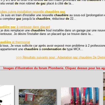
 cela venait
de
mon robinet
de
gaz
placé à côté
de
la...
ubes cuivre installation nouvelle
chaudière
gaz
 Je suis en train d'installer une nouvelle
chaudière
au sous-sol (prolongation
 du compteur
gaz
jusqu'à la
chaudière
, réducteur
de
22...
audière
gaz
à ventouse dans placard
 je dois remplacer une
chaudière
fioul installée dans un garage par une nouv
entouse. Je désire l'installer dans un placard qui se trouve dans la...
audière
et thermostat
à tous, Je vous sollicite car après avoir exposé mon problème à 2 professionnels
 appartement une
chaudière
à
condensation
de
type MCX...
>>> Résultats suivants pour : Adaptation gaz chaudière De Dietr
Images d'illustration du forum Plomberie. Cliquez dessus pour les ag