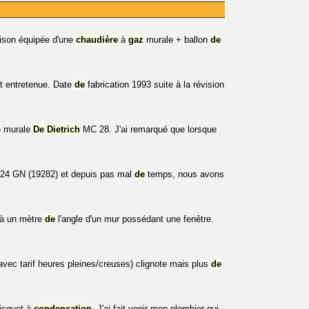
maison équipée d'une
chaudière
à
gaz
murale + ballon
de
 entretenue. Date
de
fabrication 1993 suite à la révision
e
murale
De
Dietrich
MC 28. J'ai remarqué que lorsque
2.24 GN (19282) et depuis pas mal
de
temps, nous avons
t à un mètre
de
l'angle d'un mur possédant une fenêtre.
(avec tarif heures pleines/creuses) clignote mais plus
de
isquet à
condensation
. J'ai fait venir mon plombier qui