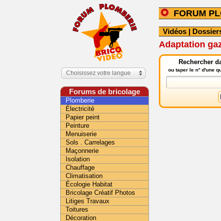
FORUM PL
Vidéos
|
Dossier
Adaptation gaz
Rechercher da
ou taper le n° d'une 
Choisissez votre langue
Forums de bricolage
Plomberie
Électricité
Papier peint
Peinture
Menuiserie
Sols . Carrelages
Maçonnerie
Isolation
Chauffage
Climatisation
Écologie Habitat
Bricolage Créatif Photos
Litiges Travaux
Toitures
Décoration