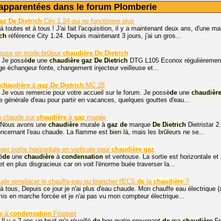
apparentées dans le forum Plomberie
az
De
Dietrich
City 1.24 qui ne fonctionne plus
à toutes et à tous ! J'ai fait l'acquisition, il y a maintenant deux ans, d'une 
ich
référence City 1.24. Depuis maintenant 3 jours, j'ai un gros...
lleuse en mode brûleur
chaudière
De
Dietrich
. Je possè
de
une
chaudière
gaz
De
Dietrich
DTG L105 Econox régulièrement
ge échangeur fonte, changement injecteur veilleuse et...
chaudière
à
gaz
De
Dietrich
MC 28
 Je vous remercie pour votre accueil sur le forum. Je possè
de
une
chaudièr
ée générale d'eau pour partir en vacances, quelques gouttes d'eau...
u chaude sur
chaudière
à
gaz
murale
 Nous avons une
chaudière
murale à
gaz
de
marque
De
Dietrich
Dietristar 
cernant l'eau chaude. La flamme est bien là, mais les brûleurs ne se...
r sortie horizontale en verticale pour
chaudière
gaz
è
de
une
chaudière
à
condensation
et ventouse. La sortie est horizontale e
t en plus disgracieux car on voit l'énorme buée traverser la...
ude remplacer le chauffe-eau ou brancher l'ECS
de
la
chaudière
?
à tous, Depuis ce jour je n'ai plus d'eau chaude. Mon chauffe eau électrique 
 mis en marche forcée et je n'ai pas vu mon compteur électrique...
e
à
condensation
Frisquet
 Il y a 2 ans un bruit m'a réveillé
de
bon matin provenant
de
ma
chaudière
Fr