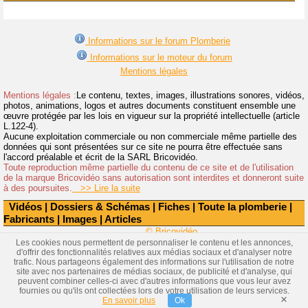
Informations sur le forum Plomberie
Informations sur le moteur du forum
Mentions légales
Mentions légales :
Le contenu, textes, images, illustrations sonores, vidéos,
photos, animations, logos et autres documents constituent ensemble une
œuvre protégée par les lois en vigueur sur la propriété intellectuelle (article
L.122-4).
Aucune exploitation commerciale ou non commerciale même partielle des
données qui sont présentées sur ce site ne pourra être effectuée sans
l'accord préalable et écrit de la SARL Bricovidéo.
Toute reproduction même partielle du contenu de ce site et de l'utilisation
de la marque Bricovidéo sans autorisation sont interdites et donneront suite
à des poursuites.
>> Lire la suite
Vidéos
|
Dossiers & Schémas
|
Fiches
|
Toute la plomberie
|
Fabricants
|
Images
|
Articles
© Bricovidéo
Les cookies nous permettent de personnaliser le contenu et les annonces,
d'offrir des fonctionnalités relatives aux médias sociaux et d'analyser notre
trafic. Nous partageons également des informations sur l'utilisation de notre
site avec nos partenaires de médias sociaux, de publicité et d'analyse, qui
peuvent combiner celles-ci avec d'autres informations que vous leur avez
fournies ou qu'ils ont collectées lors de votre utilisation de leurs services.
×
En savoir plus
Ok