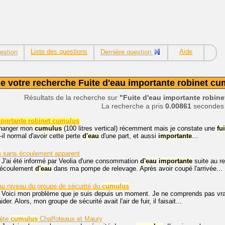
Liste des questions
Aide
estion
Dernière question
de votre recherche Fuite d'eau importante robinet c
Résultats de la recherche sur
"Fuite d'eau importante robin
La recherche a pris
0.00861
secondes
mportante robinet cumulus
 changer mon
cumulus
(100 litres vertical) récemment mais je constate une
fu
t-il normal d'avoir cette perte
d'eau
d'une part, et aussi
importante
...
s
sans écoulement apparent
 J'ai été informé par Veolia d'une consommation
d'eau
importante
suite au re
 écoulement
d'eau
dans ma pompe de relevage. Après avoir coupé l'arrivée...
au niveau du groupe de sécurité du
cumulus
, Voici mon problème que je suis depuis un moment. Je ne comprends pas vra
er. Alors, mon groupe de sécurité avait l'air de fuir, il faisait...
lète
cumulus
Chaffoteaux et Maury