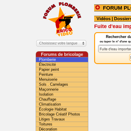
FORUM PL
Vidéos
|
Dossier
Fuite d'eau im
Rechercher da
ou taper le n° d'une 
Choisissez votre langue
Forums de bricolage
Plomberie
Électricité
Papier peint
Peinture
Menuiserie
Sols . Carrelages
Maçonnerie
Isolation
Chauffage
Climatisation
Écologie Habitat
Bricolage Créatif Photos
Litiges Travaux
Toitures
Décoration