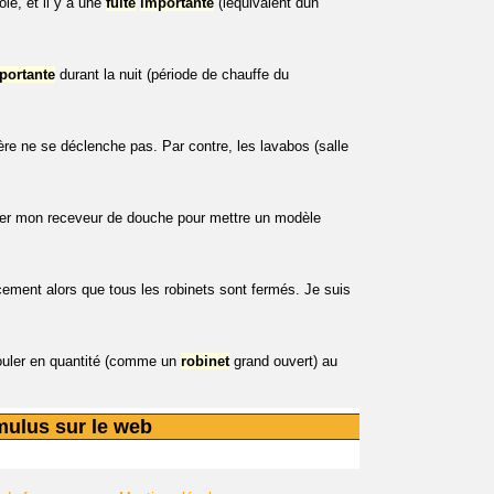
ôle, et il y a une
fuite
importante
(léquivalent dun
portante
durant la nuit (période de chauffe du
re ne se déclenche pas. Par contre, les lavabos (salle
lacer mon receveur de douche pour mettre un modèle
cement alors que tous les robinets sont fermés. Je suis
 couler en quantité (comme un
robinet
grand ouvert) au
mulus sur le web