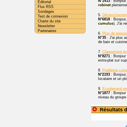
N°1433
: Bonjour
Editorial
robinet
pleinement
Flux RSS
Sondages
5.
Déclenchement 
Test de connexion
N°6818
: Bonjour
Charte du site
cumulus
). J'ai 
Newsletter
Partenaires
6.
Plus de press
N°35
: J'ai plus 
de bain et cuisin
7.
Claquement éva
N°8271
: Bonjour 
extra-plat sur su
8.
Problème com
N°2193
: Bonjour,
locataire et un pl
9.
Ecoulement gro
N°1877
: Bonjour 
niveau du groupe 
Résultats 