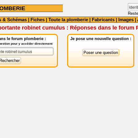
OMBERIE
Reste
s & Schémas
|
Fiches
|
Toute la plomberie
|
Fabricants
|
Images
|
portante robinet cumulus : Réponses dans le forum 
ns le forum plomberie :
Je pose une nouvelle question :
question pour y accéder directement