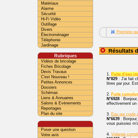
Matériaux
Alarme
Sécurité
Hi-Fi Vidéo
Outillage
Divers
Première qu
Électroménager
Téléphonie
Jardinage
Résultats 
Rubriques
Vidéos de bricolage
Fiches Bricolage
Devis Travaux
1.
Fuite d'eau i
C'est Nouveau !
N°829
: J'ai fait
Petites Annonces
litres par jour. Es
Dossiers
Schémas
2.
Fuite
cumulu
Liens & Annuaires
N°6928
: Bonjour,
Salons & Evènements
effectivement un
Reportages
Plan du site
3.
Eau qui coule 
N°6639
: Bonjour
vous puissiez m'aid
Poser une question
4.
Vidange comp
Votre avis