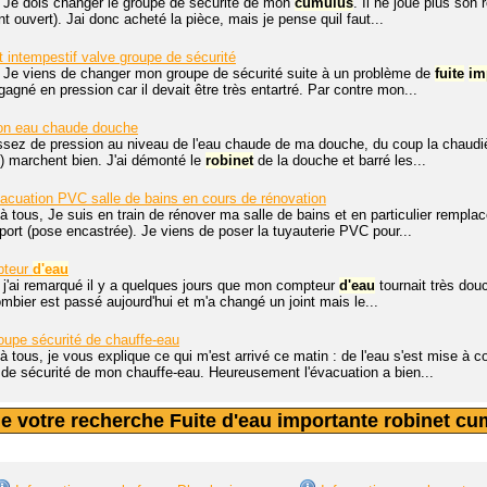
. Je dois changer le groupe de sécurité de mon
cumulus
. Il ne joue plus son r
 ouvert). Jai donc acheté la pièce, mais je pense quil faut...
intempestif valve groupe de sécurité
, Je viens de changer mon groupe de sécurité suite à un problème de
fuite
im
regagné en pression car il devait être très entartré. Par contre mon...
ion eau chaude douche
assez de pression au niveau de l'eau chaude de ma douche, du coup la chaudiè
e) marchent bien. J'ai démonté le
robinet
de la douche et barré les...
cuation PVC salle de bains en cours de rénovation
à tous, Je suis en train de rénover ma salle de bains et en particulier remp
pport (pose encastrée). Je viens de poser la tuyauterie PVC pour...
pteur
d'eau
 j'ai remarqué il y a quelques jours que mon compteur
d'eau
tournait très dou
ombier est passé aujourd'hui et m'a changé un joint mais le...
upe sécurité de chauffe-eau
à tous, je vous explique ce qui m'est arrivé ce matin : de l'eau s'est mise à
de sécurité de mon chauffe-eau. Heureusement l'évacuation a bien...
de votre recherche Fuite d'eau importante robinet cu