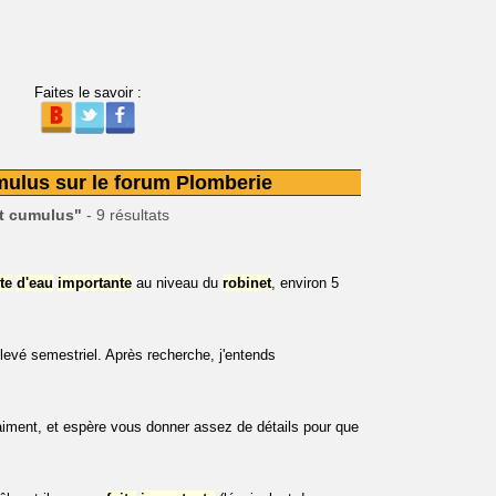
Faites le savoir :
umulus sur le forum Plomberie
et cumulus"
- 9 résultats
ite
d'eau
importante
au niveau du
robinet
, environ 5
levé semestriel. Après recherche, j'entends
iment, et espère vous donner assez de détails pour que